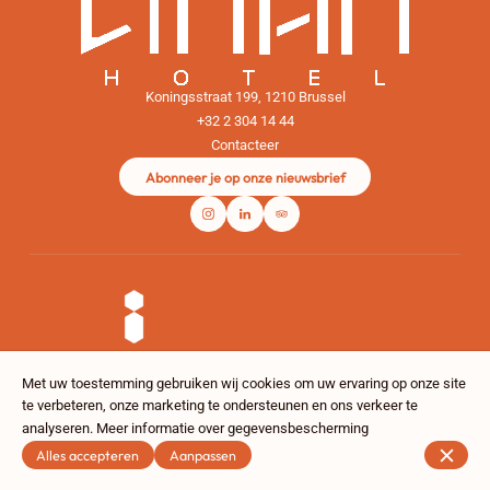
Koningsstraat 199, 1210 Brussel
+32 2 304 14 44
Contacteer
Abonneer je op onze nieuwsbrief
Met uw toestemming gebruiken wij cookies om uw ervaring op onze site
te verbeteren, onze marketing te ondersteunen en ons verkeer te
© The Liman Hotel 2026
analyseren.
Meer informatie over gegevensbescherming
Legal notice
Gegevensbeschermingsbeleid
Cookie-instellingen
Alles accepteren
Aanpassen
Gemaakt door CentralApp
Log in