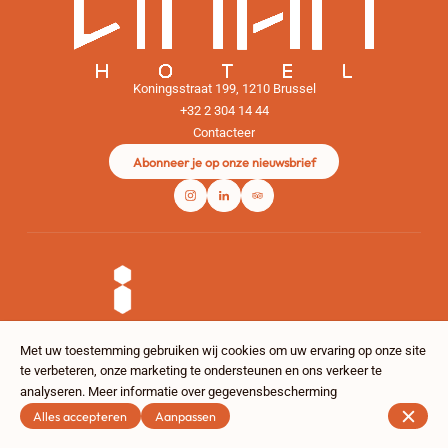
Koningsstraat 199, 1210 Brussel
+32 2 304 14 44
Contacteer
Abonneer je op onze nieuwsbrief
Met uw toestemming gebruiken wij cookies om uw ervaring op onze site
te verbeteren, onze marketing te ondersteunen en ons verkeer te
© The Liman Hotel 2026
analyseren.
Meer informatie over gegevensbescherming
Legal notice
Gegevensbeschermingsbeleid
Cookie-instellingen
Alles accepteren
Aanpassen
Gemaakt door CentralApp
Log in