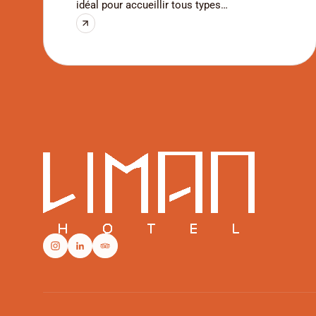
idéal pour accueillir tous types
d’événements: réunions, conférences, mais
aussi workshops, présentations ou
occasions privées. Notre formule journée
inclut tout le nécessaire pour garantir le
bon déroulement de votre événement, quel
qu’il soit.