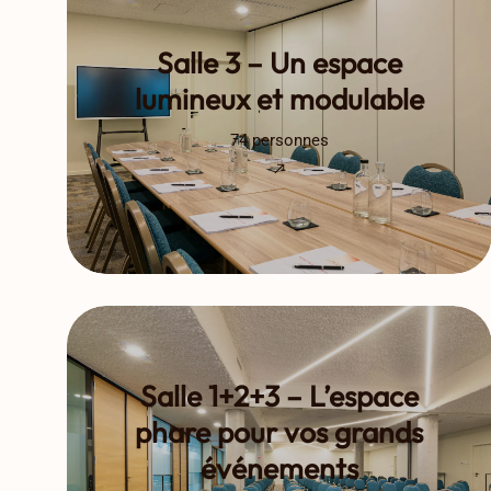
Salle 3 – Un espace
lumineux et modulable
74 personnes
Salle 1+2+3 – L’espace
phare pour vos grands
événements