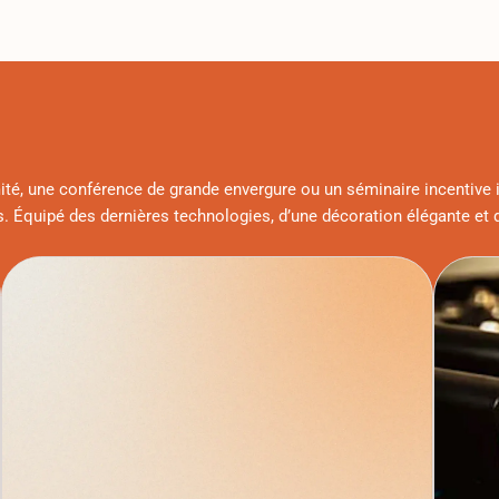
mité, une conférence de grande envergure ou un séminaire incentive
s. Équipé des dernières technologies, d’une décoration élégante e