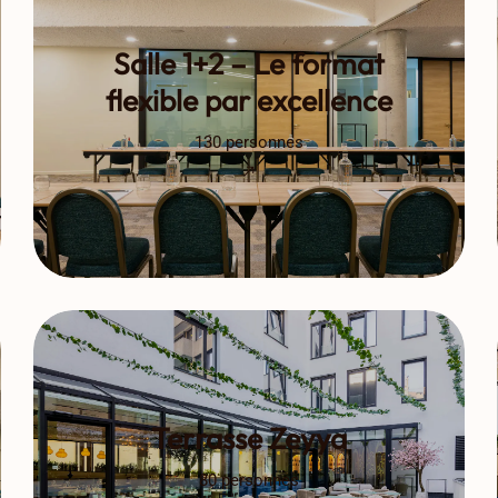
Salle 1+2 – Le format
flexible par excellence
130 personnes
Terrasse Zeyya
80 personnes