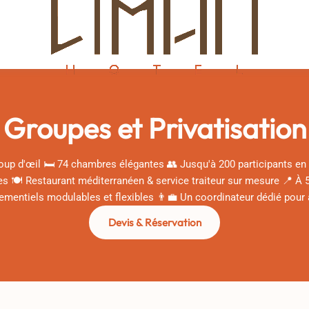
Groupes et Privatisation
p d'œil 🛏️ 74 chambres élégantes 👥 Jusqu'à 200 participants en 
es 🍽️ Restaurant méditerranéen & service traiteur sur mesure 📍 À 5
énementiels modulables et flexibles 👨‍💼 Un coordinateur dédié po
Devis & Réservation