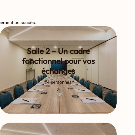
énement un succès.
Salle 2 – Un cadre
fonctionnel pour vos
échanges
74 personnes