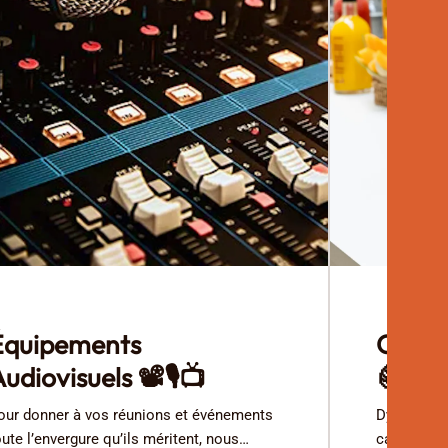
Équipements
Optio
udiovisuels 📽️🎙️📺
🥐
our donner à vos réunions et événements
Dynamisez 
oute l’envergure qu’ils méritent, nous
café soig