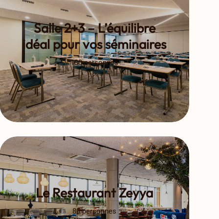
Salle 2+3 – L’équilibre
idéal pour vos séminaires
130 personnes
Le Restaurant Zeyya
80 personnes