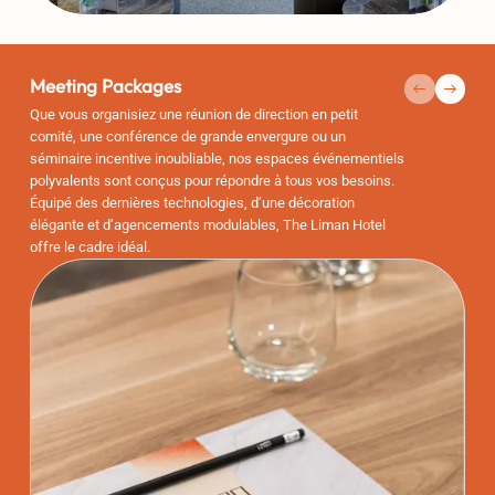
Meeting Packages
Que vous organisiez une réunion de direction en petit
comité, une conférence de grande envergure ou un
séminaire incentive inoubliable, nos espaces événementiels
polyvalents sont conçus pour répondre à tous vos besoins.
Équipé des dernières technologies, d’une décoration
élégante et d’agencements modulables, The Liman Hotel
offre le cadre idéal.