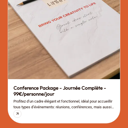
Conference Package - Journée Complète -
99€/personne/jour
Profitez d’un cadre élégant et fonctionnel, idéal pour accueillir
P
tous types d’événements: réunions, conférences, mais aussi
t
workshops, présentations ou occasions privées. Notre
p
formule journée inclut tout le nécessaire pour garantir le bon
j
déroulement de votre événement, quel qu’il soit.
d