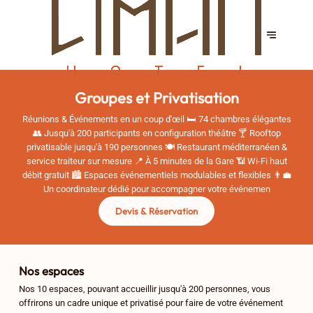
Groupes et Privatisation
Réunions & Événements en un coup d'œil 🛏️ 74 chambres élégantes
👥 Jusqu'à 200 participants en configuration théâtre 🍸 Rooftop
privatisable jusqu'à 190 personnes 🍽️ Restaurant méditerranéen &
service traiteur sur mesure 📍 À 5 minutes de la Gare 📶 Wi-Fi haut
débit gratuit 🏙️ Espaces événementiels modulables et flexibles 👨‍💼
Un coordinateur dédié pour accompagner votre événemen
Devis & Réservation
Nos espaces
Nos 10 espaces, pouvant accueillir jusqu'à 200 personnes, vous
offrirons un cadre unique et privatisé pour faire de votre événement